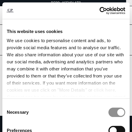
RESO AGEVOLATO
CHIUDI
[
0
]
This website uses cookies
Sei nel paese giusto?
SCEGLI LA LINGUA:
Seleziona il paese in cui desideri effettuare la spedizione.
We use cookies to personalise content and ads, to
SWITZERLAND
UNITED STATES
provide social media features and to analyse our traffic.
EN
IT
FR
DE
We also share information about your use of our site with
TUTTI I PAESI
our social media, advertising and analytics partners who
may combine it with other information that you’ve
MODIFICA PAESE DI SPEDIZIONE
provided to them or that they’ve collected from your use
ALBANIA
of their services. If you want more information on the
ALGERIA
cookies we use click on "More Details" or
click here
.
ANDORRA
Consent can be given by selecting the cookies you intend
ARGENTINA
to accept from the buttons below. You can revoke the
Consent
AUSTRALIA
consent given at any time and change your preferences
Necessary
Selection
AUSTRIA
by clicking on the widget at the bottom left of our site.
ISCRIVITI ALLA NEWSLETTER
BAHRAIN
Preferences
BELARUS