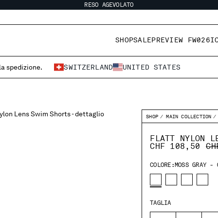
RESO AGEVOLATO
SHOP
SALE
PREVIEW FW026
I
 la spedizione.
SWITZERLAND
UNITED STATES
SHOP
MAIN COLLECTION
FLATT NYLON L
PR
CHF 108,50
CH
COLORE:
MOSS GRAY - 
TAGLIA