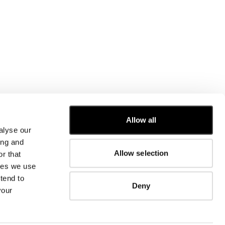
Allow all
alyse our
SERVIZIO CLIENTI
ing and
Allow selection
r that
GUIDA TAGLIE
kies we use
ORDINI E RESI
RIPARAZIONI
tend to
Deny
INFORMAZIONI AZIENDALI
your
CONTATTACI
DOMANDE FREQUENTI