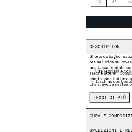
42
44
4
DESCRIPTION
Shorts da bagno realiz
resina lucida sul roves
una tasca frontale co
Vita regolabile con
tasche laterali. Compl
shorts sono tinti in c
Taschino con Lent
che si evolve nel tempo
Tasche laterali
LEGGI DI PIÙ
Mesh interno
Spacchi laterali
CURA E COMPOSIZ
Tinto in capo
SPEDIZIONI E RE