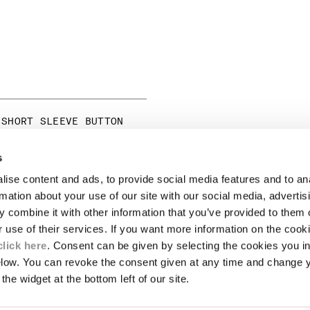
 SHORT SLEEVE BUTTON
PRICE REDUCED FROM
TO
CHF 215,00
-30%
s
ise content and ads, to provide social media features and to an
NOTE LEGALI
rmation about your use of our site with our social media, advertis
 combine it with other information that you’ve provided to them o
A
SPEDIZIONI
r use of their services. If you want more information on the coo
CONDIZIONI DI VENDITA
RESI
click here
. Consent can be given by selecting the cookies you in
LENTI
PAGAMENTI E SICUREZZA
elow. You can revoke the consent given at any time and change 
CONDIZIONI D'USO
the widget at the bottom left of our site.
STENIBILITÀ