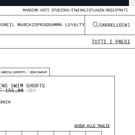
MASSIMO OSTI STUDIO
CH/IT
WISHLIST
LOGIN/REGISTRATI
CONE
IL MARCHIO
PROGRAMMA LOYALTY
CARRELLO
[
0
]
TUTTI I PAESI
ABBIGLIAMENTO
BEACHWEAR
ENS SWIM SHORTS
ICE REDUCED FROM
TO
F 155,00
-30%
GREEN
GUIDA ALLE TAGLIE