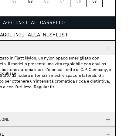
6
48
50
52
54
56
58
AGGIUNGI AL CARRELLO
AGGIUNGI ALLA WISHLIST
zato in Flatt Nylon, un nylon opaco smerigliato con
cio. Il modello presenta una vita regolabile con coulisse,
n bottone automatico e l’iconica Lente di C.P. Company, e
 coulisse
etato da fodera interna in mesh e spacchi laterali. Gli
apo per ottenere un’intensità cromatica ricca e distintiva,
e
 e con l’utilizzo. Regular fit.
IONE
SI