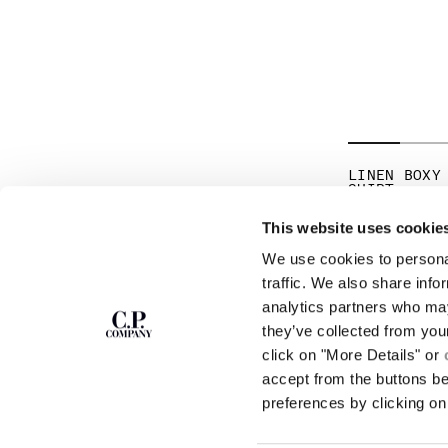
LINEN BOXY
SHIRT
CHF 150,50
This website uses cookie
We use cookies to personal
ISCRIVITI ALLA
ABOUT
traffic. We also share info
NEWSLETTER
analytics partners who may
LA NOSTRA STORI
they’ve collected from you
TINTURA IN CAPO
CAPI ICONICI
click on "More Details" or
Entra nella nostra community e accedi a
contenuti esclusivi, anteprime e offerte
CERTIFICAZIONE 
accept from the buttons b
riservate. Per te, subito 10% di sconto sul primo
LAVORA CON NOI
preferences by clicking on 
ordine.
PROGRAMMA DI SO