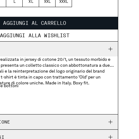
L
XL
XXL
XXXL
AGGIUNGI AL CARRELLO
AGGIUNGI ALLA WISHLIST
ealizzata in jersey di cotone 20/1, un tessuto morbido e
o presenta un colletto classico con abbottonatura a due
li e la reinterpretazione del logo originario del brand
t-shirt è tinta in capo con trattamento 'Old' per un
ture di colore uniche. Made in Italy. Boxy fit.
e bottoni
petto
IONE
SI