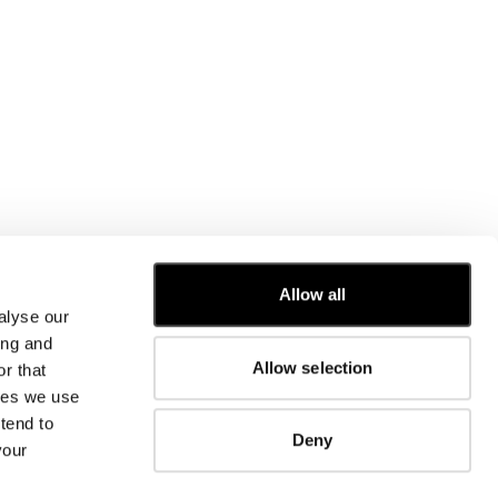
Allow all
alyse our
SERVIZIO CLIENTI
ing and
Allow selection
r that
GUIDA TAGLIE
kies we use
ORDINI E RESI
RIPARAZIONI
tend to
Deny
INFORMAZIONI AZIENDALI
your
CONTATTACI
DOMANDE FREQUENTI