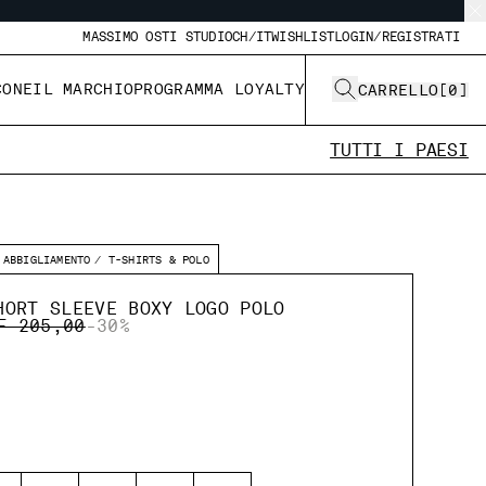
MASSIMO OSTI STUDIO
CH/IT
WISHLIST
LOGIN/REGISTRATI
CONE
IL MARCHIO
PROGRAMMA LOYALTY
CARRELLO
[
0
]
TUTTI I PAESI
ABBIGLIAMENTO
T-SHIRTS & POLO
HORT SLEEVE BOXY LOGO POLO
ICE REDUCED FROM
TO
F 205,00
-30%