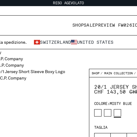
RESO AGEVOLATO
SHOP
SALE
PREVIEW FW026
I
 la spedizione.
SWITZERLAND
UNITED STATES
SHOP
MAIN COLLECTION
20/1 JERSEY S
PR
CHF 143,50
CH
COLORE:
MISTY BLUE
TAGLIA