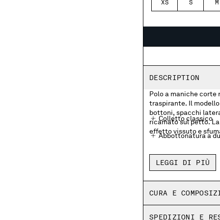
XS
S
M
DESCRIPTION
Polo a maniche corte r
traspirante. Il modell
bottoni, spacchi latera
Colletto classico
ricamato sul petto. La 
effetto vissuto e sfuma
Abbottonatura a du
Logo ricamato sul 
LEGGI DI PIÙ
Spacchi laterali
Old dyed
CURA E COMPOSIZ
Made in Italy
SPEDIZIONI E RE