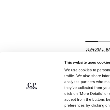
DIAGONAL R
SWEATSHIRT
CHF 255,00
This website uses cookie
We use cookies to personal
ISCRIVITI ALLA
ABOUT
traffic. We also share info
NEWSLETTER
analytics partners who may
LA NOSTRA STORI
they’ve collected from you
TINTURA IN CAPO
CAPI ICONICI
click on "More Details" or
Entra nella nostra community e accedi a
contenuti esclusivi, anteprime e offerte
CERTIFICAZIONE 
accept from the buttons b
riservate. Per te, subito 10% di sconto sul primo
LAVORA CON NOI
preferences by clicking on 
ordine.
PROGRAMMA DI SO