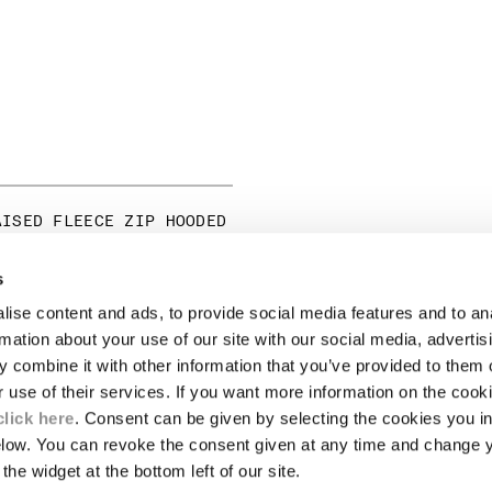
AISED FLEECE ZIP HOODED
s
ise content and ads, to provide social media features and to an
NOTE LEGALI
rmation about your use of our site with our social media, advertis
 combine it with other information that you’ve provided to them o
A
SPEDIZIONI
r use of their services. If you want more information on the coo
CONDIZIONI DI VENDITA
RESI
click here
. Consent can be given by selecting the cookies you in
LENTI
PAGAMENTI E SICUREZZA
elow. You can revoke the consent given at any time and change 
CONDIZIONI D'USO
the widget at the bottom left of our site.
STENIBILITÀ