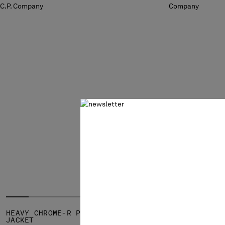
HEAVY CHROME-R PADDED GOGGLE
HEAVY CHRO
JACKET
₩ 1,271,00