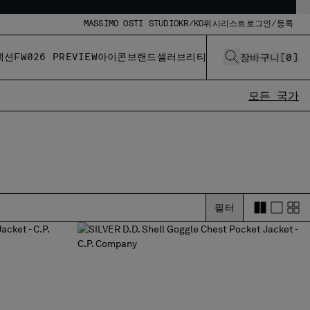
MASSIMO OSTI STUDIO
KR/KO
위시리스트
로그인/등록
렉션
FW026 PREVIEW
아이콘
브랜드
셀러브리티
장바구니
[
0
]
모든 국가
필터