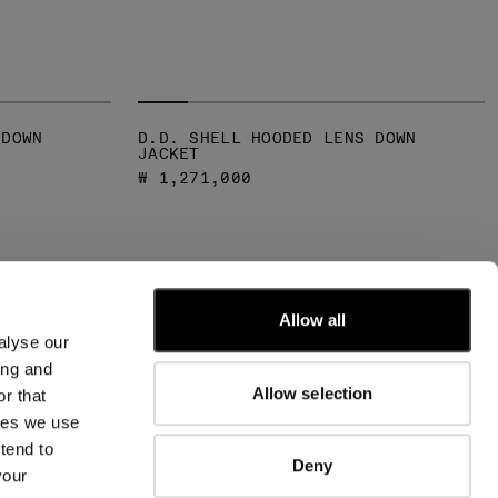
 DOWN
D.D. SHELL HOODED LENS DOWN
JACKET
₩ 1,271,000
AGE
Allow all
alyse our
ing and
문의처
Allow selection
r that
kies we use
핏 가이드
주문 및 반품
tend to
Deny
문의하기
your
자주 묻는 질문