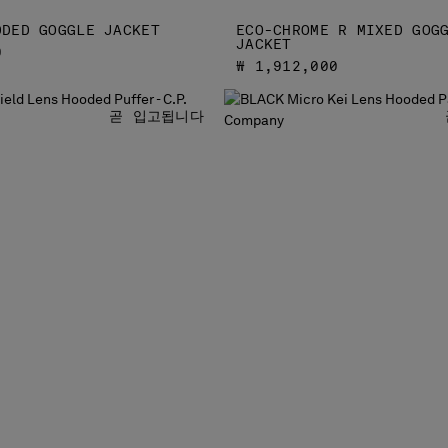
DDED GOGGLE JACKET
ECO-CHROME R MIXED GOG
JACKET
0
₩ 1,912,000
곧 입고됩니다