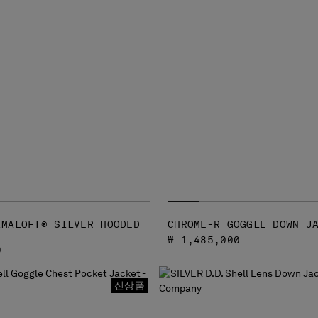
IMALOFT® SILVER HOODED
CHROME-R GOGGLE DOWN J
T
₩ 1,485,000
0
신상품