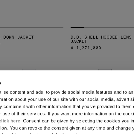
E DOWN JACKET
D.D. SHELL HOODED LENS
JACKET
0
₩ 1,271,000
전체 페이지 1중 3 페이지
PREVIOUS PAGE
PREVIOUS P
s
ise content and ads, to provide social media features and to an
rmation about your use of our site with our social media, advertis
법적 영역
 combine it with other information that you’ve provided to them o
r use of their services. If you want more information on the coo
배송
판매 조건
click here
. Consent can be given by selecting the cookies you in
반품
elow. You can revoke the consent given at any time and change 
결제