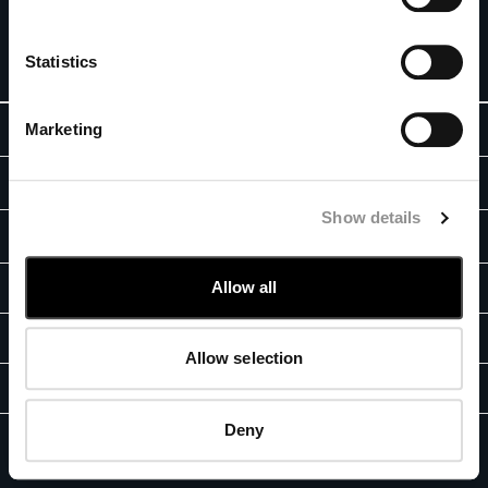
시 10% 할인 혜택을 드립니다.
BELGIUM
BOSNIA AND HERZEGOVINA
가입하기
Statistics
BRUNEI DARUSSALAM
BULGARIA
Marketing
ABOUT
CANADA
CHILE
회사 이야기
CHINA
법적 영역
가먼트 다잉
CROATIA
Show details
배송
CYPRUS
문의처
아이콘
CZECH REPUBLIC
판매 조건
렌즈
핏 가이드
Allow all
DENMARK
매장 찾기
반품
책임 프로그램
DOMINICAN REPUBLIC
주문 및 반품
결제
진품
EGYPT
문의하기
사용 조건
Allow selection
ESTONIA
자주 묻는 질문
FB
IG
YT
FINLAND
사은품 안내
FRANCE
Deny
개인 정보 보호 정책
쿠키 정책
GERMANY
C.P. Company, GF Fashion © 2026 - 통신판매신고번호: 2023-서울강남-04128 -
기업 정보
GREECE