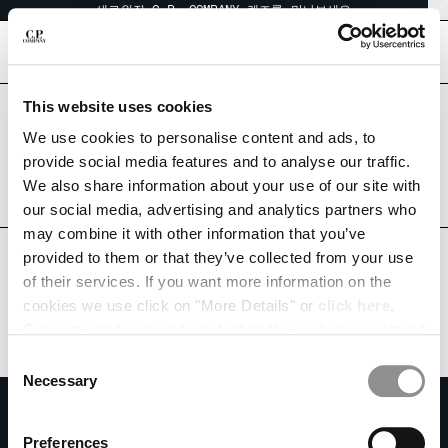
새로워진 C.P. COMPANY 렌즈를 만나보세요
CHIUDI
[
0
]
This website uses cookies
국가를 올바르게 선택하셨습니까?
언어를 선택하십시오:
배송을 원하시는 국가를 선택하십시오.
We use cookies to personalise content and ads, to
KOREA, REPUBLIC OF
UNITED STATES
provide social media features and to analyse our traffic.
KO
EN
We also share information about your use of our site with
모든 국가
our social media, advertising and analytics partners who
may combine it with other information that you’ve
배송 국가 변경
provided to them or that they’ve collected from your use
ALBANIA
of their services. If you want more information on the
ALGERIA
cookies we use click on "More Details" or
click here
.
ANDORRA
Consent can be given by selecting the cookies you intend
ARGENTINA
to accept from the buttons below. You can revoke the
Consent
AUSTRALIA
consent given at any time and change your preferences
Necessary
Selection
AUSTRIA
by clicking on the widget at the bottom left of our site.
뉴스레터를 구독하세요
BAHRAIN
커뮤니티에 가입하고 독점 콘텐츠, 미리 보기, 특별 행사에 액세스하세요. 첫 주문
Preferences
BELARUS