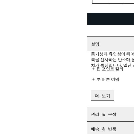
XS
S
M
설명
통기성과 유연성이 뛰어
룩을 선사하는 반소매 폴로
치가 특징입니다. 밑단 
립 포인트 칼라
투 버튼 여밈
가슴 자수 로고 패치
더 보기
밑단 소매
사이드 벤트
관리 & 구성
레귤러 핏
배송 & 반품