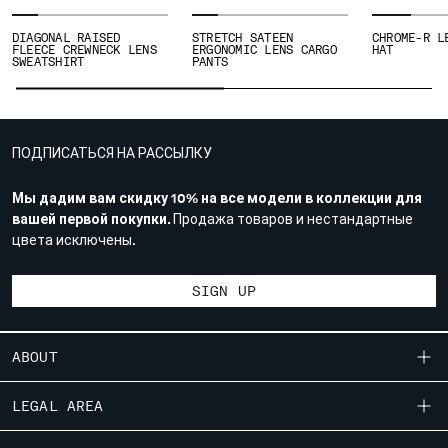
DIAGONAL RAISED
STRETCH SATEEN
CHROME-R L
Please note: changing country, you will lose the content of your
FLEECE CREWNECK LENS
ERGONOMIC LENS CARGO
HAT
cart. Prices, currency and shipping costs may change. If you can't
SWEATSHIRT
PANTS
find the country you live in from the lists, it means that we do not
deliver to where you live right now. Select International website
to browse the website.
ПОДПИСАТЬСЯ НА РАССЫЛКУ
INTERNATIONAL SITE
Мы дадим вам скидку 10% на все модели в коллекции для
вашей первой покупки.
Продажа товаров и нестандартные
цвета исключены.
SIGN UP
ABOUT
OUR STORY
LEGAL AREA
GARMENT DYEING
SHIPPING