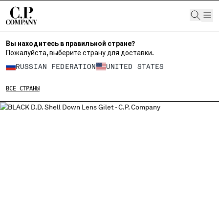
CHIUDI
Вы находитесь в правильной стране?
Пожалуйста, выберите страну для доставки.
ВЫБЕРИТЕ СВОЙ ЯЗЫК:
RUSSIAN FEDERATION
UNITED STATES
RU
EN
ВСЕ СТРАНЫ
ИЗМЕНИТЕ СТРАНУ ДОСТАВКИ
ALBANIA
ALGERIA
ANDORRA
ARGENTINA
AUSTRALIA
AUSTRIA
BAHRAIN
BELARUS