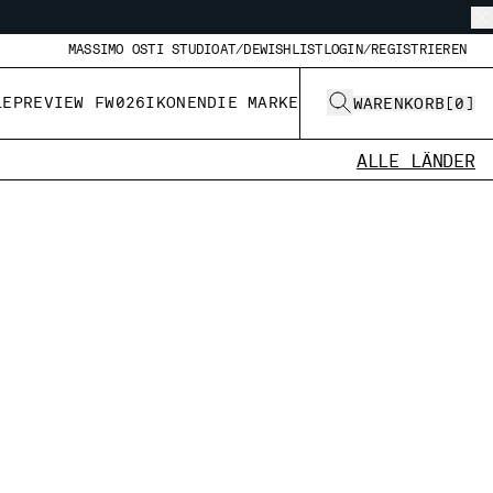
MASSIMO OSTI STUDIO
AT/DE
WISHLIST
LOGIN/REGISTRIEREN
LE
PREVIEW FW026
IKONEN
DIE MARKE
WARENKORB
[
0
]
ALLE LÄNDER