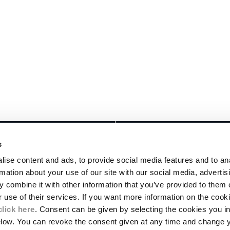
RECHTLICHES
s
TE
LIEFERUNGEN
ise content and ads, to provide social media features and to an
ALLGEMEINE VERKAUFSBEDINGUNGEN
rmation about your use of our site with our social media, advertis
UNGSSTÜCKE
RÜCKSENDUNGEN
 combine it with other information that you’ve provided to them o
IERUNG
ZAHLUNGSMETHODEN
r use of their services. If you want more information on the coo
ALLGEMEINE NUTZUNGSBEDINGUNGEN
click here
. Consent can be given by selecting the cookies you in
WELT- UND SOZIALVERANTWORTUNG
elow. You can revoke the consent given at any time and change 