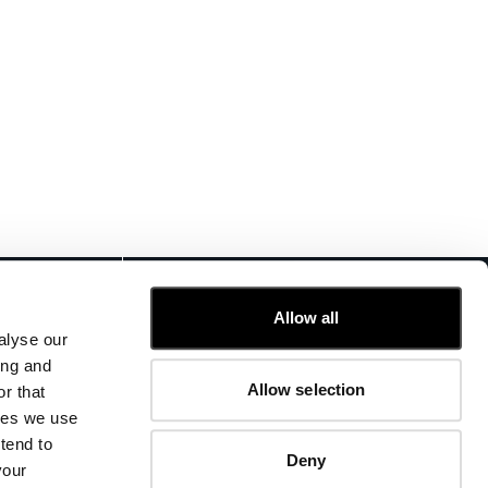
KUNDENSERVICE
Allow all
FIT-GUIDE
alyse our
BESTELLUNGEN UND RÜCKSENDUNGEN
ing and
FIX & REPARATUR
Allow selection
r that
UNTERNEHMENSINFORMATIONEN
kies we use
KONTAKTIEREN SIE UNS
tend to
FAQ
Deny
your