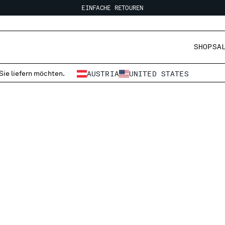
EINFACHE RETOUREN
KOSTENLOSER VERSAND
EINFACHE RETOUREN
SHOP
SA
 Sie liefern möchten.
AUSTRIA
UNITED STATES