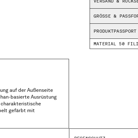
VERSAND & RÜCKS
Normale Passform
GRÖSSE & PASSFO
PRODUKTPASSPORT
MATERIAL 50 FIL
ung auf der Außenseite
than-basierte Ausrüstung
 charakteristische
elt gefärbt mit