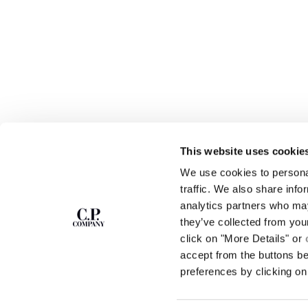
This website uses cookie
ZU UNSEREM
We use cookies to personal
ABOUT
traffic. We also share info
NEWSLETTER
UNSERE GESCHICH
analytics partners who may
STÜCKFÄRBUNG
ANMELDEN
they’ve collected from you
LEGENDÄRE KLEID
click on "More Details" or
LINSEN-ZERTIFIZ
Treten Sie unserer Community bei und erhalten
accept from the buttons b
KARRIERE
Sie Zugang zu exklusiven Inhalten, Vorschauen
PROGRAMM FÜR UM
preferences by clicking on 
und Sonderangeboten. Für Sie 10 % Rabatt auf
Ihre erste Bestellung.