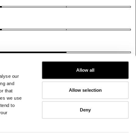
Allow all
alyse our
KUNDENSERVICE
ing and
FIT-GUIDE
Allow selection
r that
BESTELLUNGEN UND RÜCKSENDUNGEN
kies we use
FIX & REPARATUR
tend to
UNTERNEHMENSINFORMATIONEN
Deny
your
KONTAKTIEREN SIE UNS
FAQ