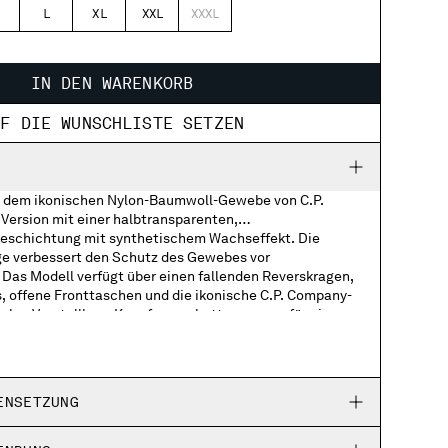
L
XL
XXL
XXXL
IN DEN WARENKORB
UF DIE WUNSCHLISTE SETZEN
x, dem ikonischen Nylon-Baumwoll-Gewebe von C.P.
 Version mit einer halbtransparenten,
schichtung mit synthetischem Wachseffekt. Die
e verbessert den Schutz des Gewebes vor
 Das Modell verfügt über einen fallenden Reverskragen,
, offene Fronttaschen und die ikonische C.P. Company-
sche. Verstellbare Knopfmanschetten sorgen für eine
rne
 Passform. Das Kleidungsstück wurde in einem
s gefärbt, bei dem die Nylon- und Baumwollfasern in
gefärbt werden, um einzigartige Farbkontraste und Tiefe
r Anti-Tropf-Behandlung versehen. Reguläre Passform.
fmanschetten
ENSETZUNG
rbt