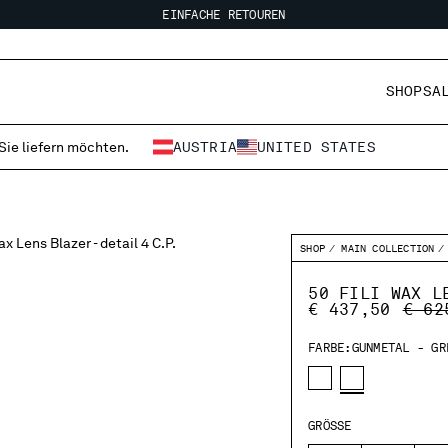
EINFACHE RETOUREN
KOSTENLOSER VERSAND
EINFACHE RETOUREN
SHOP
SA
 Sie liefern möchten.
AUSTRIA
UNITED STATES
SHOP
MAIN COLLECTION
50 FILI WAX L
PRIC
€ 437,50
€ 62
FARBE:
GUNMETAL - GR
GRÖSSE