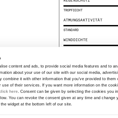
REGENSCHUTZ
TROPFDICHT
ATMUNGSAKTIVITÄT
STANDARD
WINDDICHTE
MEDIUM
s
ise content and ads, to provide social media features and to an
RECHTLICHES
rmation about your use of our site with our social media, advertis
TE
LIEFERUNGEN
 combine it with other information that you’ve provided to them o
ALLGEMEINE VERKAUFSBEDINGUNGEN
r use of their services. If you want more information on the coo
UNGSSTÜCKE
RÜCKSENDUNGEN
click here
. Consent can be given by selecting the cookies you in
IERUNG
ZAHLUNGSMETHODEN
elow. You can revoke the consent given at any time and change 
ALLGEMEINE NUTZUNGSBEDINGUNGEN
WELT- UND SOZIALVERANTWORTUNG
the widget at the bottom left of our site.